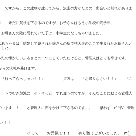
 ですから、この建物が建ってから、沢山の方がたとの 出会いと別れがありま
方 未だに賀状を下さるのですが、お子さんはもう小学校の高学年。
 お母さんの陰に隠れていた子は、中学生になっちゃいました。
ばあちゃまは、結婚して越された娘さんの所で祐天寺のここで生まれたお孫さんと
ました。
ったの懐かしいふるさとの一つにしていただけると、管理人はとても幸せです。
からの洗礼を受けます。
」 「行ってらっしゃい！！」 夕方は 「お帰りなさい！！」 「こ
、うつむき加減に そ・そっと すれ違うのですが、そんなことに動じる管理人
ます！！」 と管理人に声をかけて下さるのです。。 思わず (^ ^)V 管理
。
い！！
！ 有り難うございました。 m(_