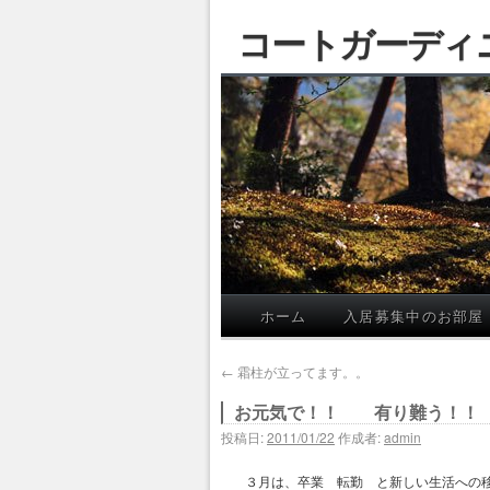
コートガーディ
ホーム
入居募集中のお部屋
←
霜柱が立ってます。。
お元気で！！ 有り難う！！
投稿日:
2011/01/22
作成者:
admin
３月は、卒業 転勤 と新しい生活への移