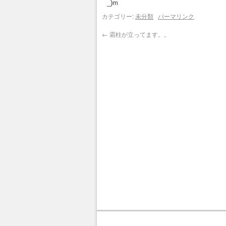
_)m
カテゴリー:
未分類
パーマリンク
←
霜柱が立ってます。。