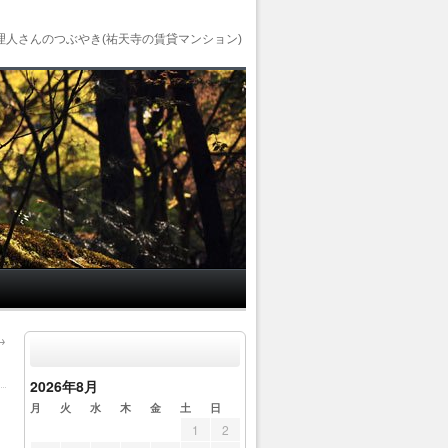
理人さんのつぶやき(祐天寺の賃貸マンション)
→
2026年8月
月
火
水
木
金
土
日
1
2