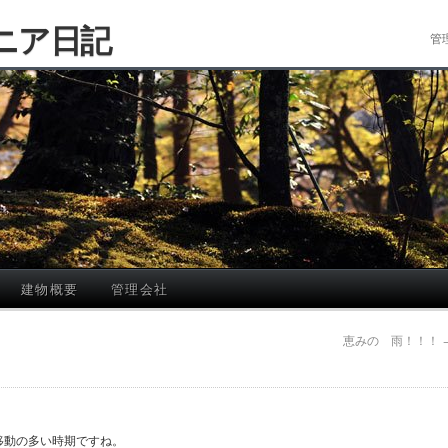
ニア日記
管
建物概要
管理会社
恵みの 雨！！！
動の多い時期ですね。