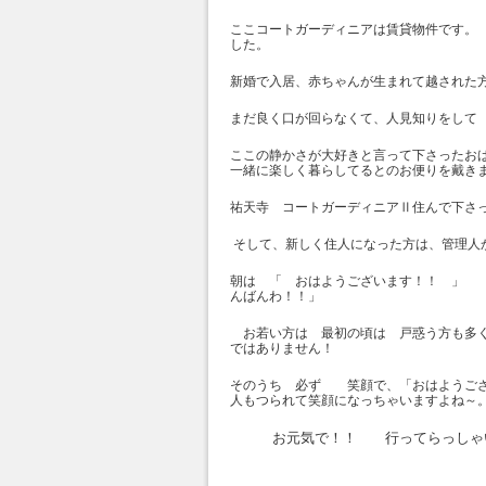
ここコートガーディニアは賃貸物件です。
した。
新婚で入居、赤ちゃんが生まれて越された
まだ良く口が回らなくて、人見知りをして
ここの静かさが大好きと言って下さったお
一緒に楽しく暮らしてるとのお便りを戴き
祐天寺 コートガーディニアⅡ住んで下さ
そして、新しく住人になった方は、管理人
朝は 「 おはようございます！！ 
んばんわ！！」
お若い方は 最初の頃は 戸惑う方も多く
ではありません！
そのうち 必ず 笑顔で、「おはようござい
人もつられて笑顔になっちゃいますよね～
お元気で！！ 行ってらっしゃ
そして お元気で！