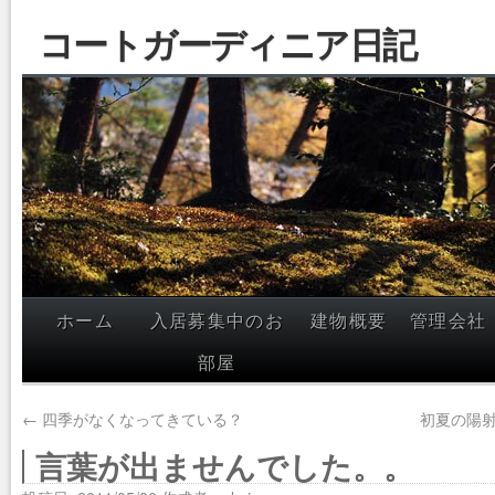
コートガーディニア日記
ホーム
入居募集中のお
建物概要
管理会社
部屋
←
四季がなくなってきている？
初夏の陽
言葉が出ませんでした。。