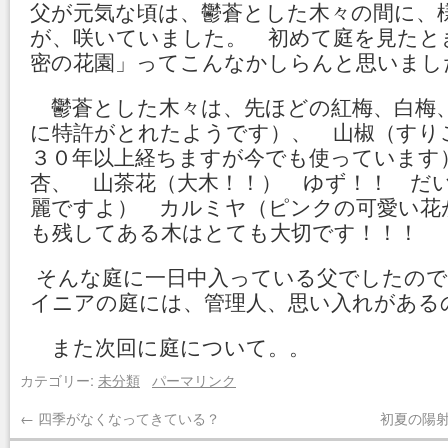
父が元気な頃は、鬱蒼とした木々の間に、
が、咲いていました。 初めて庭を見たと
密の花園」ってこんなかしらんと思いま
鬱蒼とした木々は、先ほどの紅梅、白梅、
に特許がとれたようです）、 山椒（すり
３０年以上経ちますが今でも使っていま
杏、 山茶花（大木！！） ゆず！！ だ
麗ですよ） カルミヤ（ピンクの可愛い
も残してある木はとても大切です！！！
そんな庭に一日中入っている父でしたので
イニアの庭には、管理人、思い入れがある
また次回に庭について。。 (^_^)/~(^
カテゴリー:
未分類
パーマリンク
←
四季がなくなってきている？
初夏の陽