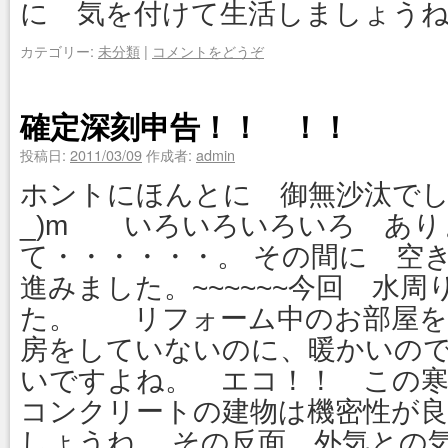
に 気を付けて生活しましょう
カテゴリー:
未分類
|
コメントをどうぞ
確定深刻申告！！ ！！
投稿日:
2011/03/09
作成者:
admin
ホントにほんとに 御無沙汰でした。
_)m いろいろいろいろ あり
て・・・・・・。 その間に 空
進みました。~~~~~~今回 水
た。 リフォーム中のお部屋を
房をしていないのに、暖かいのです。
いですよね。 エコ！！ この
コンクリートの建物は機密性が
しょうね。 その反面 外気との