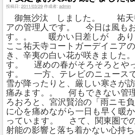
投稿日:
2011/03/29
作成者:
admin
御無沙汰 しました。 祐天
アの管理人です。 今日は風も
す。。 暖かい日差しが 
ここ祐天寺コートガーデイニア
き、辛夷の白い花が咲きました
す。 遅めの春がそろそろとや
す。 一方、テレビのニュース
雪が降ったりと、厳しい寒さが
痛みます。。 何もできない管
ろおろと、宮沢賢治の「雨ニモ負
に心を痛めながら一日も早く暖
っています。 さて、関東圏で
射能の影響と落ち着かない心持