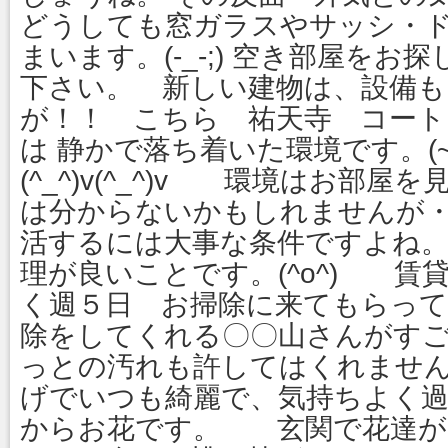
どうしても窓ガラスやサッシ・
まいます。(-_-;) 空き部屋を
下さい。 新しい建物は、設備も
が！！ こちら 祐天寺 コー
は 静かで落ち着いた環境です。(~o~
(^_^)v(^_^)v 環境はお部
は分からないかもしれませんが・・・
活するには大事な条件ですよね。
理が良いことです。(^o^) 賃
く週５日 お掃除に来てもらって
除をしてくれる〇〇山さんがす
っとの汚れも許してはくれません！！！(
げでいつも綺麗で、気持ちよく
からお花です。 玄関で花達が