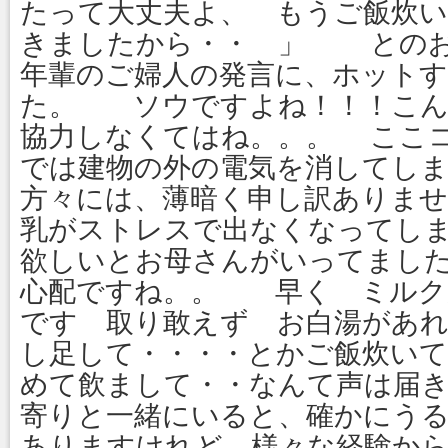
たって大丈夫よ、 もうご飯炊
きましたから・・ 」 とのお
年輩のご婦人の発言に、ホット
た。 ソウですよね！！！こん
協力しなくてはね。。。 ここ
では建物の外の電気を消してし
方々には、薄暗く申し訳ありま
乳がストレスで出なくなってし
欲しいとお母さんがいってまし
心配ですね。。 早く ミルク
です 取り敢えず お白湯があ
し足して・・・・とかご飯炊い
めて飲まして・・なんて声は届
寄りと一緒にいると、確かにう
ありますけれど、様々な経験か