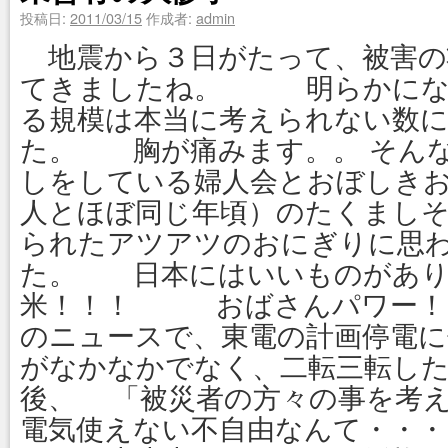
投稿日:
2011/03/15
作成者:
admin
地震から３日がたって、被害の
てきましたね。 明らかにな
る規模は本当に考えられない数
た。 胸が痛みます。。 そん
しをしている婦人会とおぼしき
人とほぼ同じ年頃）のたくまし
られたアツアツのおにぎりに思
た。 日本にはいいものがあ
米！！！ おばさんパワー！
のニュースで、東電の計画停電に
がなかなかでなく、二転三転し
後、 「被災者の方々の事を考
電気使えない不自由なんて・