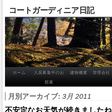
コートガーディニア日記
ホーム
入居募集中のお
建物概要
管理会社
部屋
月別アーカイブ:
3月 2011
不安定なお天気が続きましたね