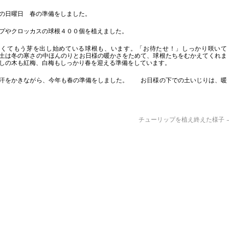
の日曜日 春の準備をしました。
プやクロッカスの球根４００個を植えました。
なくてもう芽を出し始めている球根も、います。「お待たせ！」しっかり咲いて
土は冬の寒さの中ほんのりとお日様の暖かさをためて、球根たちをむかえてくれま
しの木も紅梅、白梅もしっかり春を迎える準備をしています。
汗をかきながら、今年も春の準備をしました。 お日様の下での土いじりは、暖
チューリップを植え終えた様子