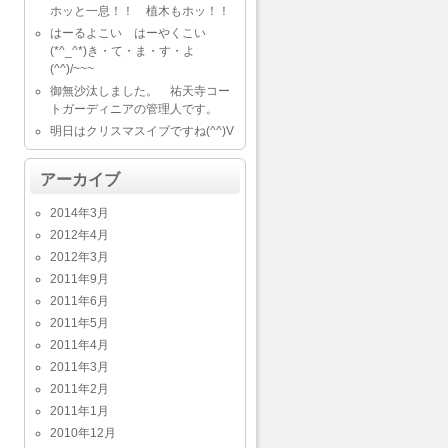
ホッと一息！！ 植木もホッ！！
はーるよこい はーやくこい
(*^_^*)き・て・ま・す・よ
(^^)/~~~
御無沙汰しました。 祐天寺コー
トガーディニアの管理人です。
明日はクリスマスイブですね(^^)V
アーカイブ
2014年3月
2012年4月
2012年3月
2011年9月
2011年6月
2011年5月
2011年4月
2011年3月
2011年2月
2011年1月
2010年12月