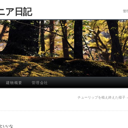
ニア日記
管
建物概要
管理会社
チューリップを植え終えた様子
といいな