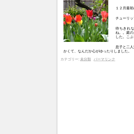
１２月最初
チューリッ
待ちきれ
ね。。庭の
した。こぶ
息子と二人
かくて、なんだか心がゆったりしました。
カテゴリー:
未分類
パーマリンク