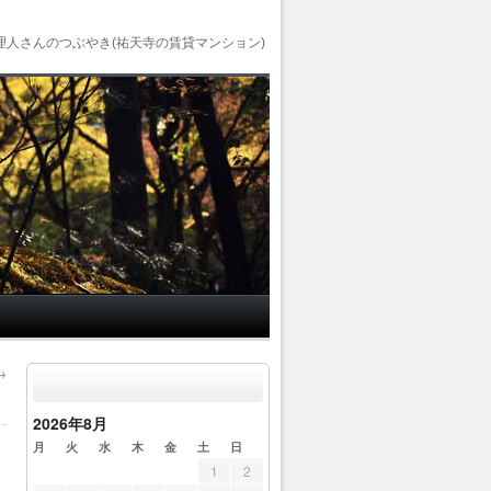
理人さんのつぶやき(祐天寺の賃貸マンション)
→
2026年8月
月
火
水
木
金
土
日
1
2