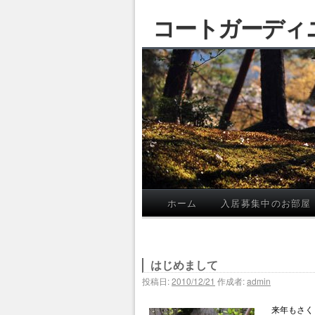
コートガーディ
ホーム
入居募集中のお部屋
はじめまして
投稿日:
2010/12/21
作成者:
admin
来年もさく