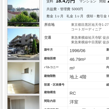
18.4万円
賃料
マンション
間取
共益費・管理費
5000円
敷金
1ヶ月
礼金
1ヶ月
償却・敷引金
所在地
東京都目黒区祐天寺1-27
コートガーディニア
交通
東急東横線祐天寺駅 徒歩
東急東横線中目黒駅 徒歩
築年月
新
1996/06
建物面積
46.79m²
バルコニー
m²
建物階数
地上 4階
部屋・区画番号
総
建物構造
RC
間取内容
洋室