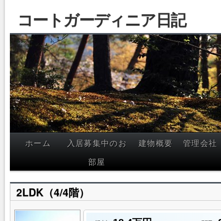
コートガーディニア日記
ホーム
入居募集中のお
建物概要
管理会社
部屋
2LDK（4/4階）