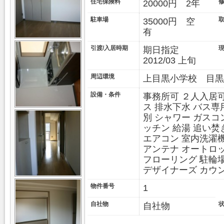
住宅保険料
20000円 2年
駐車場
35000円 空
有
引渡/入居時期
期日指定
2012/03 上旬
周辺環境
上目黒小学校 目黒
設備・条件
事務所可 ２人入居可
ス 排水下水 バス専
別 シャワー ガスコ
ッチン 給湯 追い焚
エアコン 室内洗濯機
アンテナ オートロ
フローリング 駐輪
デザイナーズ カウ
物件番号
1
自社物
自社物