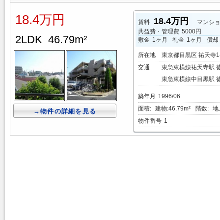
18.4万円
18.4万円
賃料
マンシ
共益費・管理費
5000円
2LDK 46.79m²
敷金
1ヶ月
礼金
1ヶ月
償却
所在地
東京都目黒区 祐天寺1-
交通
東急東横線祐天寺駅 
東急東横線中目黒駅 徒
築年月
1996/06
面積:
建物:46.79m²
階数:
地上
→物件の詳細を見る
物件番号
1