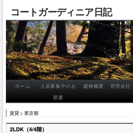
コートガーディニア日記
ホーム
入居募集中のお
建物概要
管理会社
部屋
賃貸 > 東京都
2LDK（4/4階）